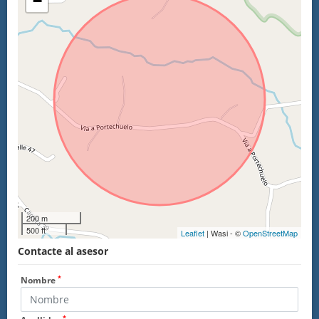
−
200 m
500 ft
Leaflet
| Wasi - ©
OpenStreetMap
Contacte al asesor
*
Nombre
*