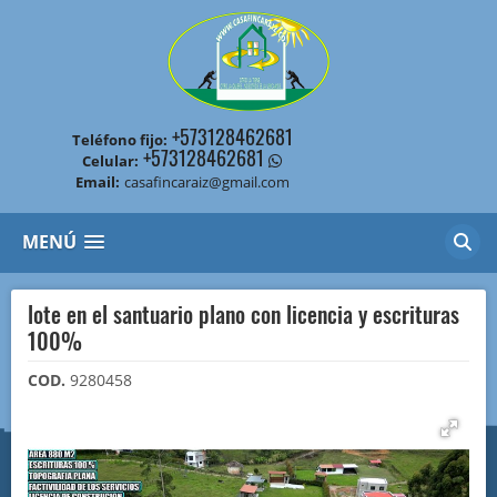
+573128462681
Teléfono fijo:
+573128462681
Celular:
Email:
casafincaraiz@gmail.com
MENÚ
lote en el santuario plano con licencia y escrituras
100%
COD.
9280458