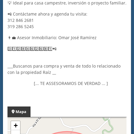
💡 Ideal para casa campestre, inversión o proyecto familiar.
📲 Contáctame ahora y agenda tu visita:
312 846 2681
319 286 5245
👨‍💼 Asesor Inmobiliario: Omar José Ramírez
3️⃣1️⃣2️⃣8️⃣4️⃣6️⃣2️⃣6️⃣8️⃣1️⃣📲
___Buscanos para compra y venta de todo lo relacionado
con la propiedad Raíz __
[... TE ASSESORAMOS DE VERDAD ... ]
Mapa
+