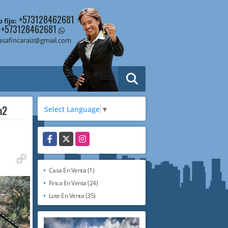
+573128462681
 fijo:
+573128462681
asafincaraiz@gmail.com
m2
Select Language
▼
Facebook
X
Instagram
Casa En Venta (1)
Finca En Venta (24)
Lote En Venta (35)