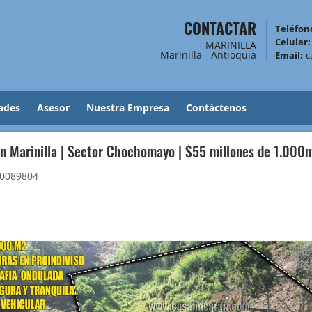
CONTACTAR
Teléfono
Celular:
MARINILLA
Marinilla - Antioquia
Email:
c
ades
Asesor
Nuestra Empresa
Contáctenos
en Marinilla | Sector Chochomayo | $55 millones de 1.000
0089804