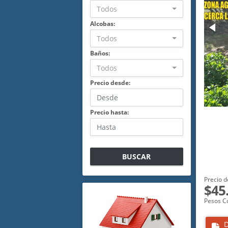
Todos
Alcobas:
Todos
Baños:
Todos
Precio desde:
Precio hasta:
BUSCAR
Precio d
$45
Pesos C
D