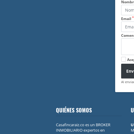
Nombr
*
Email
Coment
Ace
Env
Al envia
QUIÉNES SOMOS
U
Casafincaraiz.co es un BROKER
U
INMOBILIARIO expertos en
M