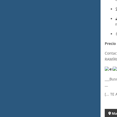

m
Precio
Contac
RAMÍR
___Bus
__
[... T
Ma