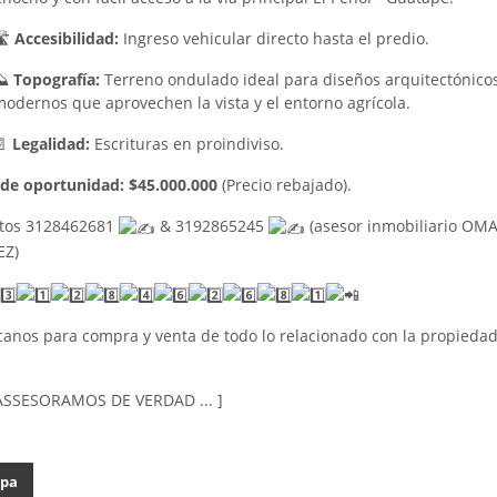
️
Accesibilidad:
Ingreso vehicular directo hasta el predio.
⛰️
Topografía:
Terreno ondulado ideal para diseños arquitectónico
odernos que aprovechen la vista y el entorno agrícola.
📄
Legalidad:
Escrituras en proindiviso.
 de oportunidad:
$45.000.000
(Precio rebajado).
tos 3128462681
& 3192865245
(asesor inmobiliario OM
EZ)
canos para compra y venta de todo lo relacionado con la propiedad
E ASSESORAMOS DE VERDAD ... ]
pa