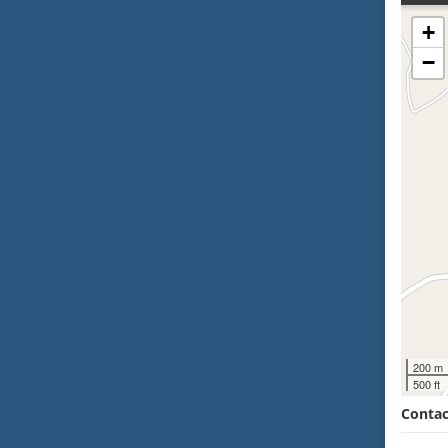
+
−
200 m
500 ft
Contac