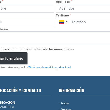
*
*
e
Apellidos
*
Teléfono
▼
arios
pto recibir información sobre ofertas inmobiliarias
iar formulario
r tus datos aceptas los
Términos de servicio y privacidad
BICACIÓN Y CONTACTO
INFORMACIÓN
BICACIÓN
Inicio
ARINILLA
Ventas