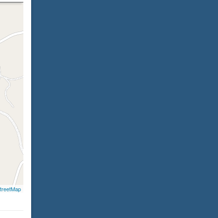
treetMap