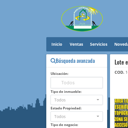
Inicio
Ventas
Servicios
Noved
Búsqueda avanzada
Lote 
COD.
1
Ubicación:
Tipo de inmueble:
Todos
Estado Propiedad:
Todos
Tipo de negocio: