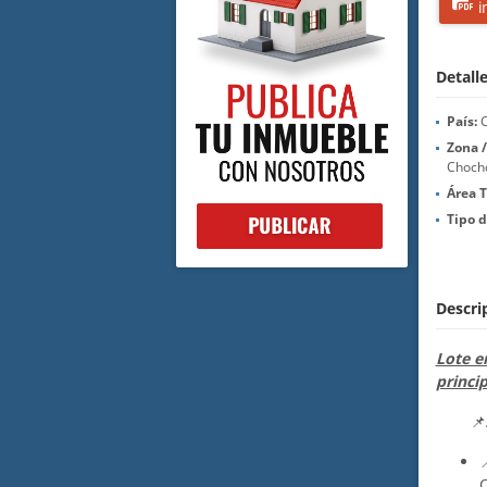
i
Detall
País:
C
Zona /
Choch
Área T
Tipo 
Descri
Lote en
princip
📌A
C