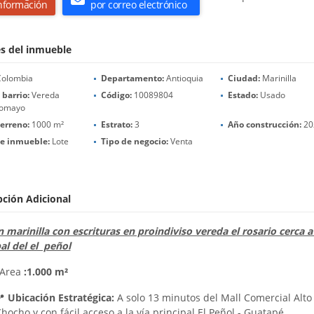
nformación
por correo electrónico
es del inmueble
olombia
Departamento:
Antioquia
Ciudad:
Marinilla
 barrio:
Vereda
Código:
10089804
Estado:
Usado
omayo
erreno:
1000 m²
Estrato:
3
Año construcción:
20
de inmueble:
Lote
Tipo de negocio:
Venta
pción Adicional
 marinilla con escrituras en proindiviso vereda el rosario cerca a 
al del el peñol
rea
:1.000 m²
📍
Ubicación Estratégica:
A solo 13 minutos del Mall Comercial Alto
hocho y con fácil acceso a la vía principal El Peñol - Guatapé.