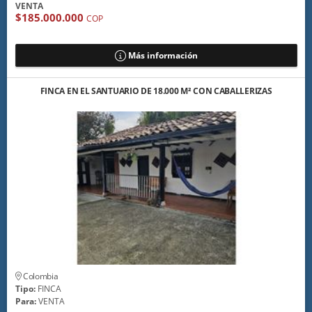
VENTA
$185.000.000
COP
Más información
FINCA EN EL SANTUARIO DE 18.000 M² CON CABALLERIZAS
Colombia
Tipo:
FINCA
Para:
VENTA