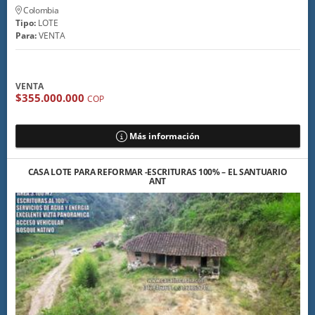
Colombia
Tipo:
LOTE
Para:
VENTA
VENTA
$355.000.000
COP
Más información
CASA LOTE PARA REFORMAR -ESCRITURAS 100% – EL SANTUARIO
ANT