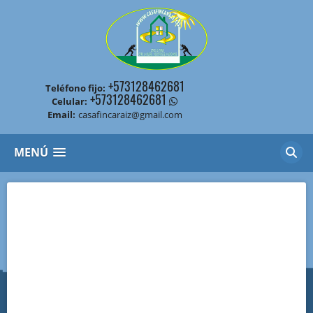
+573128462681
Teléfono fijo:
+573128462681
Celular:
Email:
casafincaraiz@gmail.com
MENÚ