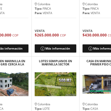
ia
Colombia
Colombia
TE
Tipo:
FINCA
Tipo:
FINCA
NTA
Para:
VENTA
Para:
VENTA
VENTA
VENTA
00.000
$265.000.000
$430.000.000
COP
COP
C
ás información
Más información
Más inform
 EN MARINILLA EN
LOTES SEMIPLANOS EN
CASA EN MARINI
GRIS CERCA A LA
MARINILLA SECTOR
PRIMER PISO 
TOPISTA 275$
CHOCHOMAYO $52
GARAJE
MILLONES
MILLONES
ia
Colombia
Colombia
CA
Tipo:
LOTE
Tipo:
CASA