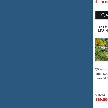
$170.0
M
LOTES
MARINI
GUATA
Colomb
Tipo:
LO
Para:
VE
VENTA
$60.00