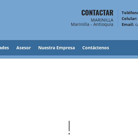
CONTACTAR
Teléfono
Celular:
MARINILLA
Marinilla - Antioquia
Email:
c
ades
Asesor
Nuestra Empresa
Contáctenos