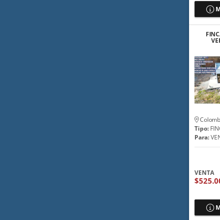
M
FINC
VE
ESCR
Colomb
Tipo:
FIN
Para:
VE
VENTA
$525.0
M