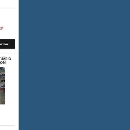
OP
ación
TUARIO
 CON
AS