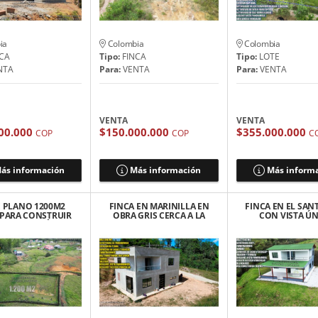
ia
Colombia
Colombia
CA
Tipo:
FINCA
Tipo:
LOTE
NTA
Para:
VENTA
Para:
VENTA
VENTA
VENTA
00.000
$150.000.000
$355.000.000
COP
COP
C
ás información
Más información
Más inform
 PLANO 1200M2
FINCA EN MARINILLA EN
FINCA EN EL SAN
 PARA CONSTRUIR
OBRA GRIS CERCA A LA
CON VISTA ÚN
ARINILLA VÍA EL
AUTOPISTA 265$
ESCRITURAS 1
PEÑOL
MILLONES