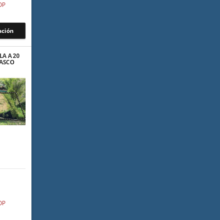
OP
ación
LA A 20
CASCO
INILLA
OP