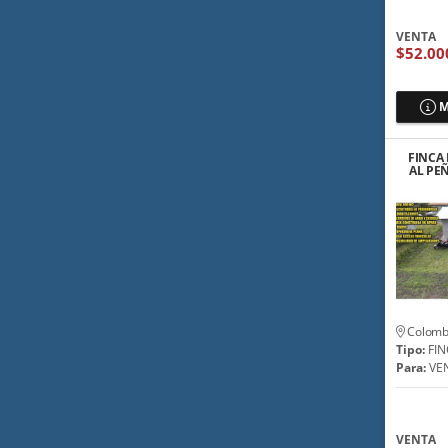
VENTA
$52.00
M
FINCA 
AL PE
💲
Colomb
Tipo:
FIN
Para:
VE
VENTA