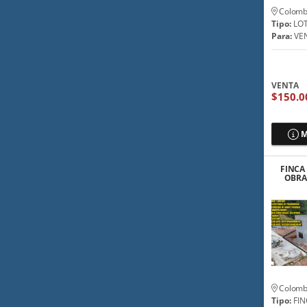
Colomb
Tipo:
LO
Para:
VE
VENTA
$150.0
M
FINCA
OBRA 
AU
Colomb
Tipo:
FIN