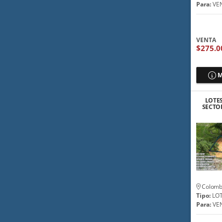
Para:
VE
VENTA
$275.0
M
LOTES
SECTO
Colomb
Tipo:
LO
Para:
VE