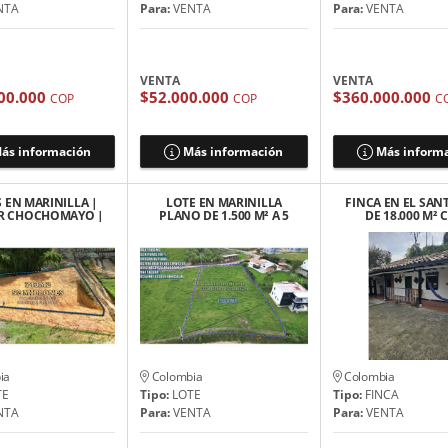
NTA
Para:
VENTA
Para:
VENTA
VENTA
VENTA
00.000
$52.000.000
$360.000.000
COP
COP
C
ás información
Más información
Más inform
 EN MARINILLA |
LOTE EN MARINILLA
FINCA EN EL SAN
R CHOCHOMAYO |
PLANO DE 1.500 M² A 5
DE 18.000 M²
$52 MILONES
MIN DE LA AUTOPISTA
CABALLERIZ
MED-BOG
ia
Colombia
Colombia
TE
Tipo:
LOTE
Tipo:
FINCA
NTA
Para:
VENTA
Para:
VENTA