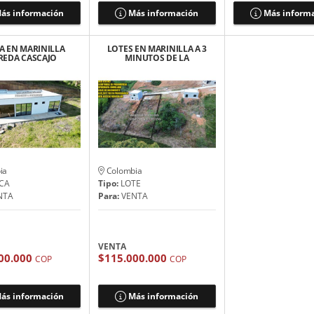
ás información
Más información
Más inform
A EN MARINILLA
LOTES EN MARINILLA A 3
REDA CASCAJO
MINUTOS DE LA
ITURA AL 100% -
AUTOPISTA ME/BOG
LICENCIA
💲115 MILLONES
ia
Colombia
CA
Tipo:
LOTE
NTA
Para:
VENTA
VENTA
00.000
$115.000.000
COP
COP
ás información
Más información