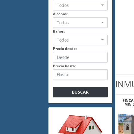
Todos
Alcobas:
Todos
Baños:
Todos
Precio desde:
Precio hasta:
INM
BUSCAR
FINCA 
MIN 
M