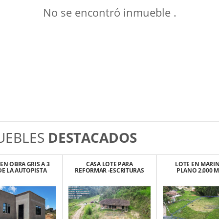
No se encontró inmueble .
UEBLES
DESTACADOS
EN OBRA GRIS A 3
CASA LOTE PARA
LOTE EN MARIN
DE LA AUTOPISTA
REFORMAR -ESCRITURAS
PLANO 2.000 M
ED/BOG $195
100% – EL SANTUARIO
VEREDA CASCAJO
MILLONES
ANT