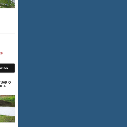
OP
ación
TUARIO
ICA
00%