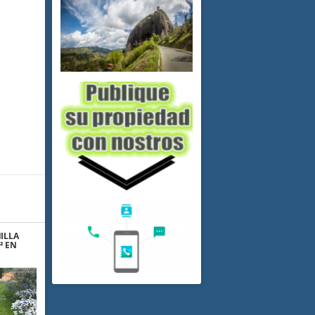
ILLA
² EN
 ABAJO