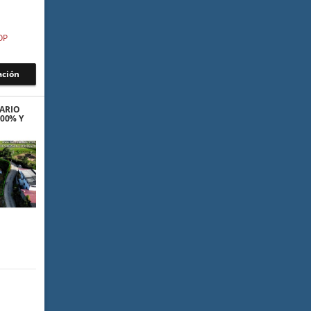
OP
ación
UARIO
100% Y
AGUA
O