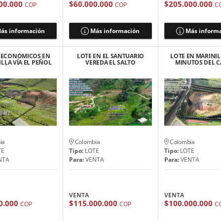
00.000
$60.000.000
$205.000.000
COP
COP
C
ás información
Más información
Más inform
 ECONÓMICOS EN
LOTE EN EL SANTUARIO
LOTE EN MARINIL
LLA VÍA EL PEÑOL
VEREDA EL SALTO
MINUTOS DEL 
PÉ $ 60 MILLONES
ONDULADO CON
URBANO DE MAR
ESCRITURAS 100%
ia
Colombia
Colombia
TE
Tipo:
LOTE
Tipo:
LOTE
NTA
Para:
VENTA
Para:
VENTA
VENTA
VENTA
0.000
$115.000.000
$100.000.000
COP
COP
C