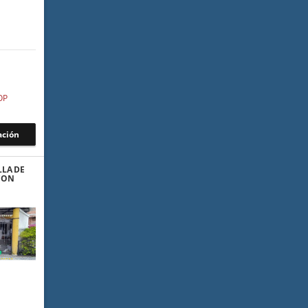
OP
ación
LLA DE
CON