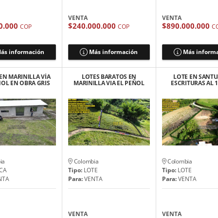
VENTA
VENTA
0.000
$240.000.000
$890.000.000
COP
COP
C
ás información
Más información
Más inform
EN MARINILLA VÍA
LOTES BARATOS EN
LOTE EN SANT
ÑOL EN OBRA GRIS
MARINILLA VIA EL PEÑOL
ESCRITURAS AL 
170 MILLONES
$60 MILLONES
SERVICIO DE 
INSTALAD
ia
Colombia
Colombia
CA
Tipo:
LOTE
Tipo:
LOTE
NTA
Para:
VENTA
Para:
VENTA
VENTA
VENTA