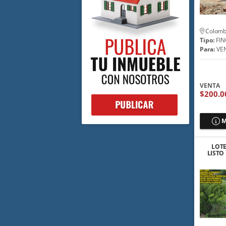
Colomb
Tipo:
FIN
Para:
VE
VENTA
$200.0
M
LOTE
LISTO
EN M