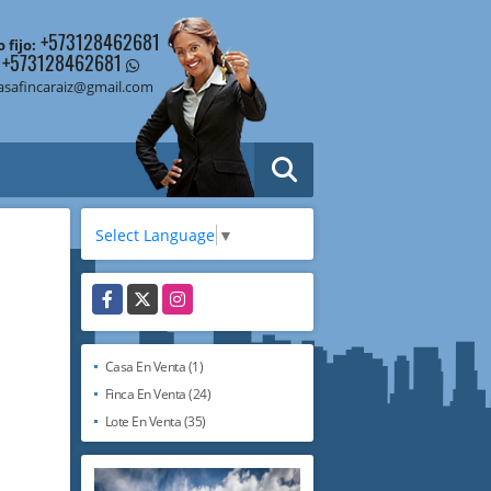
+573128462681
 fijo:
+573128462681
asafincaraiz@gmail.com
Select Language
▼
Facebook
X
Instagram
Casa En Venta (1)
Finca En Venta (24)
Lote En Venta (35)