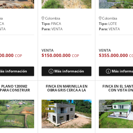
ia
Colombia
Colombia
CA
Tipo:
FINCA
Tipo:
LOTE
NTA
Para:
VENTA
Para:
VENTA
VENTA
VENTA
00.000
$150.000.000
$355.000.000
COP
COP
C
ás información
Más información
Más inform
 PLANO 1200M2
FINCA EN MARINILLA EN
FINCA EN EL SAN
 PARA CONSTRUIR
OBRA GRIS CERCA A LA
CON VISTA ÚN
ARINILLA VÍA EL
AUTOPISTA 265$
ESCRITURAS 1
PEÑOL
MILLONES