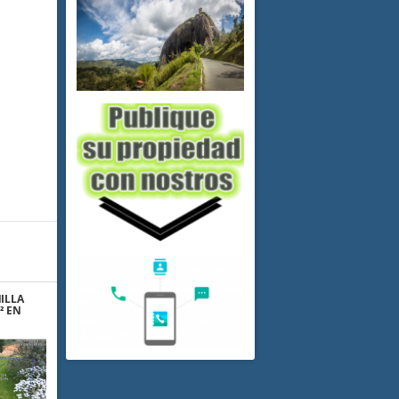
ILLA
² EN
 ABAJO