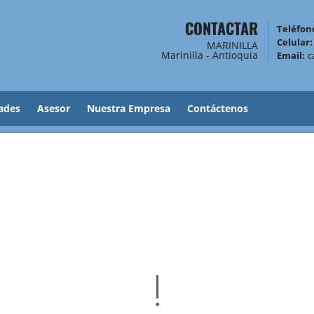
CONTACTAR
Teléfono
Celular:
MARINILLA
Marinilla - Antioquia
Email:
c
ades
Asesor
Nuestra Empresa
Contáctenos