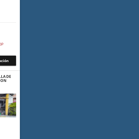
OP
ación
LLA DE
CON