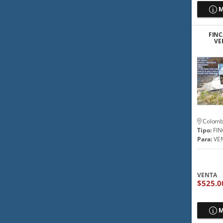
M
FINC
VE
ESCR
Colomb
Tipo:
FIN
Para:
VE
VENTA
$525.0
M