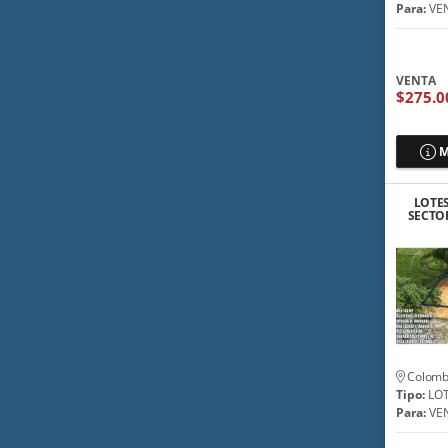
Para:
VE
VENTA
$275.0
M
LOTES
SECTO
Colomb
Tipo:
LO
Para:
VE