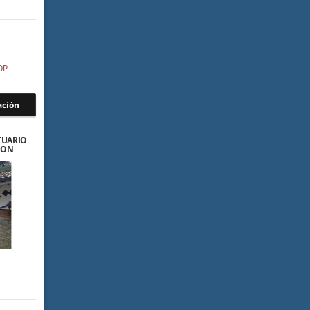
OP
ación
TUARIO
 CON
AS