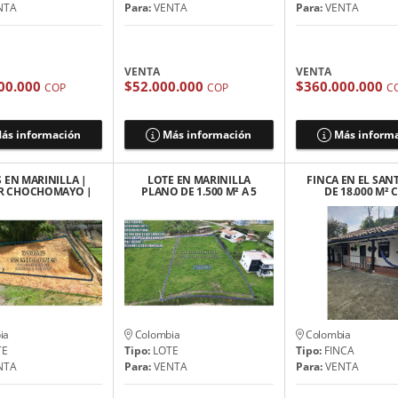
NTA
Para:
VENTA
Para:
VENTA
VENTA
VENTA
00.000
$52.000.000
$360.000.000
COP
COP
C
ás información
Más información
Más inform
 EN MARINILLA |
LOTE EN MARINILLA
FINCA EN EL SAN
R CHOCHOMAYO |
PLANO DE 1.500 M² A 5
DE 18.000 M²
$52 MILONES
MIN DE LA AUTOPISTA
CABALLERIZ
MED-BOG
ia
Colombia
Colombia
TE
Tipo:
LOTE
Tipo:
FINCA
NTA
Para:
VENTA
Para:
VENTA