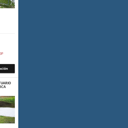
OP
ación
TUARIO
ICA
00%