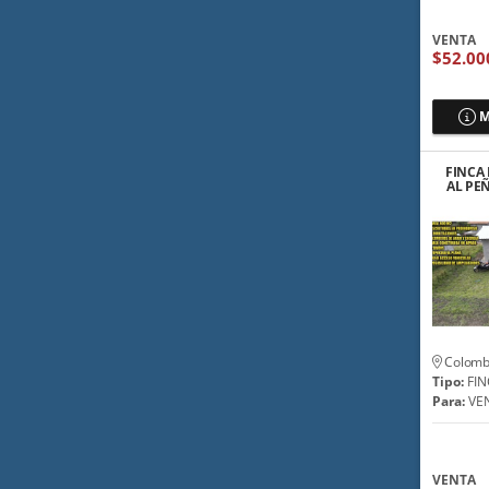
VENTA
$52.00
M
FINCA 
AL PE
💲
Colomb
Tipo:
FIN
Para:
VE
VENTA