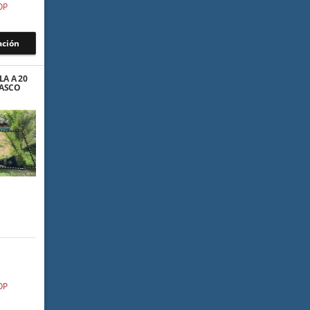
OP
ación
LA A 20
CASCO
INILLA
OP