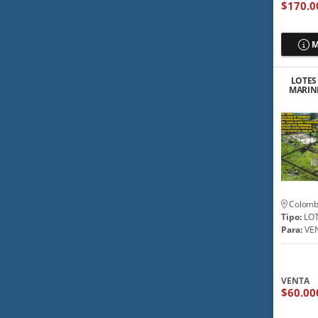
$170.0
M
LOTES
MARINI
GUATA
Colomb
Tipo:
LO
Para:
VE
VENTA
$60.00