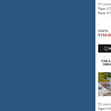
Colomb
Tipo:
LO
Para:
VE
VENTA
$150.0
M
FINCA
OBRA 
AU
Colomb
Tipo:
FIN