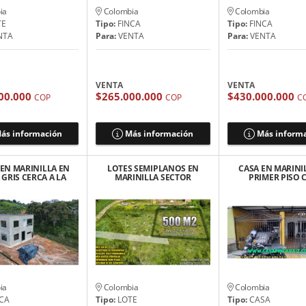
ia
Colombia
Colombia
TE
Tipo:
FINCA
Tipo:
FINCA
NTA
Para:
VENTA
Para:
VENTA
VENTA
VENTA
00.000
$265.000.000
$430.000.000
COP
COP
C
ás información
Más información
Más inform
 EN MARINILLA EN
LOTES SEMIPLANOS EN
CASA EN MARINI
GRIS CERCA A LA
MARINILLA SECTOR
PRIMER PISO 
TOPISTA 275$
CHOCHOMAYO $52
GARAJE
MILLONES
MILLONES
ia
Colombia
Colombia
CA
Tipo:
LOTE
Tipo:
CASA