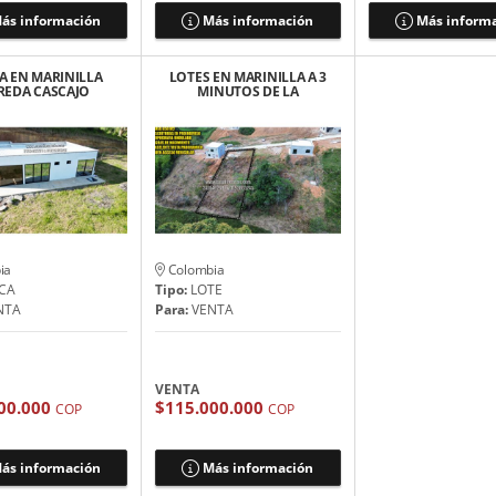
ás información
Más información
Más inform
A EN MARINILLA
LOTES EN MARINILLA A 3
REDA CASCAJO
MINUTOS DE LA
ITURA AL 100% -
AUTOPISTA ME/BOG
LICENCIA
💲115 MILLONES
ia
Colombia
CA
Tipo:
LOTE
NTA
Para:
VENTA
VENTA
00.000
$115.000.000
COP
COP
ás información
Más información