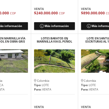
VENTA
VENTA
0.000
$240.000.000
$890.000.000
COP
COP
C
ás información
Más información
Más inform
EN MARINILLA VÍA
LOTES BARATOS EN
LOTE EN SANT
ÑOL EN OBRA GRIS
MARINILLA VIA EL PEÑOL
ESCRITURAS AL 
170 MILLONES
$60 MILLONES
SERVICIO DE 
INSTALAD
ia
Colombia
Colombia
CA
Tipo:
LOTE
Tipo:
LOTE
NTA
Para:
VENTA
Para:
VENTA
VENTA
VENTA