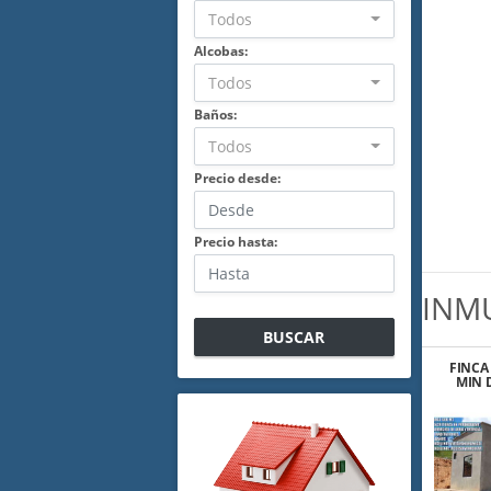
Todos
Alcobas:
Todos
Baños:
Todos
Precio desde:
Precio hasta:
INM
BUSCAR
FINCA 
MIN 
M