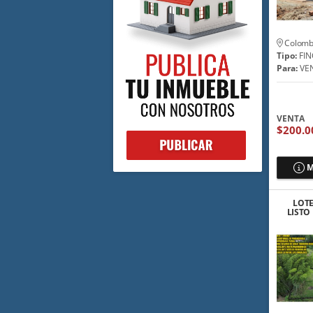
Colomb
Tipo:
FIN
Para:
VE
VENTA
$200.0
M
LOTE
LISTO
EN M