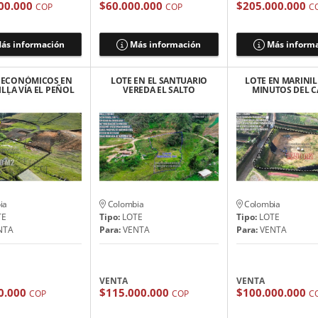
00.000
$60.000.000
$205.000.000
COP
COP
C
ás información
Más información
Más inform
 ECONÓMICOS EN
LOTE EN EL SANTUARIO
LOTE EN MARINIL
LLA VÍA EL PEÑOL
VEREDA EL SALTO
MINUTOS DEL 
PÉ $ 60 MILLONES
ONDULADO CON
URBANO DE MAR
ESCRITURAS 100%
ia
Colombia
Colombia
TE
Tipo:
LOTE
Tipo:
LOTE
NTA
Para:
VENTA
Para:
VENTA
VENTA
VENTA
0.000
$115.000.000
$100.000.000
COP
COP
C