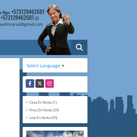
+573128462681
 fijo:
+573128462681
asafincaraiz@gmail.com
Select Language
▼
Facebook
X
Instagram
Casa En Venta (1)
Finca En Venta (24)
Lote En Venta (35)