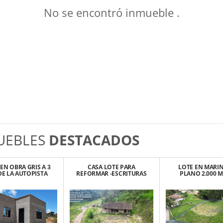
No se encontró inmueble .
UEBLES
DESTACADOS
EN OBRA GRIS A 3
CASA LOTE PARA
LOTE EN MARIN
DE LA AUTOPISTA
REFORMAR -ESCRITURAS
PLANO 2.000 M
ED/BOG $195
100% – EL SANTUARIO
VEREDA CASCAJO
MILLONES
ANT