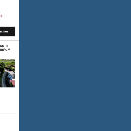
OP
ación
UARIO
100% Y
AGUA
O