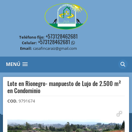
+573128462681
Teléfono fijo:
+573128462681
Celular:
Email:
casafincaraiz@gmail.com
MENÚ
Lote en Rionegro- manpuesto de Lujo de 2.500 m²
en Condominio
COD.
9791674