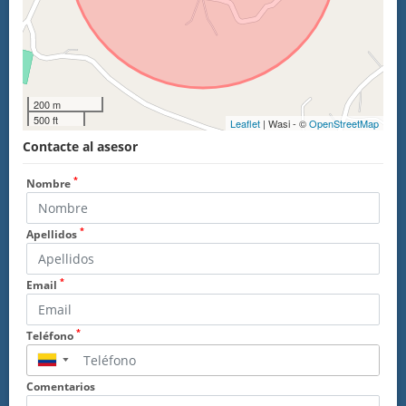
200 m
500 ft
Leaflet
| Wasi - ©
OpenStreetMap
Contacte al asesor
*
Nombre
*
Apellidos
*
Email
*
Teléfono
▼
Comentarios